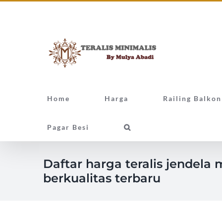
Skip
Facebook
Twitter
Instagram
Pinterest
to
content
Home
Harga
Railing Balkon
Pagar Besi
Daftar harga teralis jendela 
berkualitas terbaru