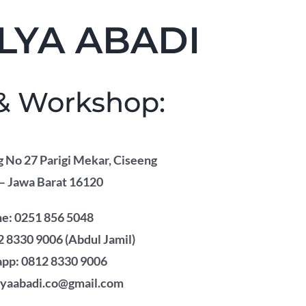
LYA ABADI
 & Workshop:
g No 27 Parigi Mekar, Ciseeng
– Jawa Barat 16120
e: 0251 856 5048
 8330 9006 (Abdul Jamil)
pp: 0812 8330 9006
lyaabadi.co@gmail.com