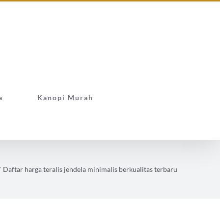
a
Kanopi Murah
/
Daftar harga teralis jendela minimalis berkualitas terbaru