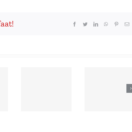
aat!
Facebook
Twitter
LinkedIn
WhatsApp
Pintere
E