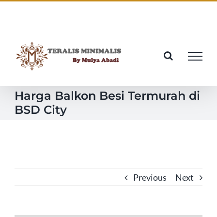
Skip
Facebook
Twitter
Instagram
Pinterest
to
content
Harga Balkon Besi Termurah di
BSD City
Previous
Next