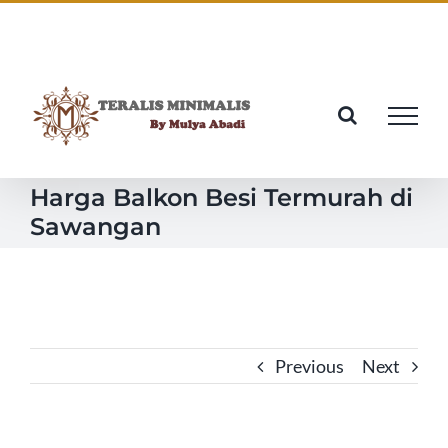
Skip
Facebook
Twitter
Instagram
Pinterest
to
content
Harga Balkon Besi Termurah di
Sawangan
Previous
Next