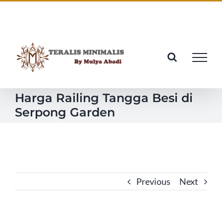
Skip
Facebook
Twitter
Instagram
Pinterest
to
content
Harga Railing Tangga Besi di
Serpong Garden
Previous
Next