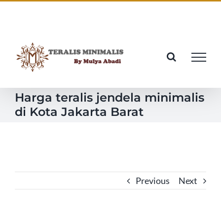
Skip
Facebook
Twitter
Instagram
Pinterest
to
content
Harga teralis jendela minimalis
di Kota Jakarta Barat
Previous
Next