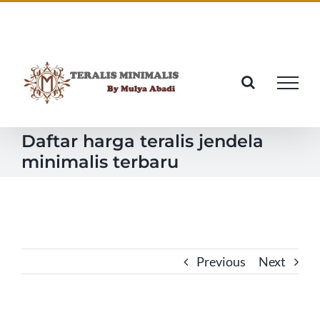
Skip
Facebook
Twitter
Instagram
Pinterest
to
content
Daftar harga teralis jendela
minimalis terbaru
Previous
Next