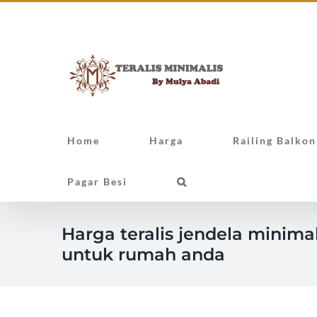
Skip
Facebook
Twitter
Instagram
Pinterest
to
content
Home
Harga
Railing Balkon
Pagar Besi
Harga teralis jendela minimal
untuk rumah anda