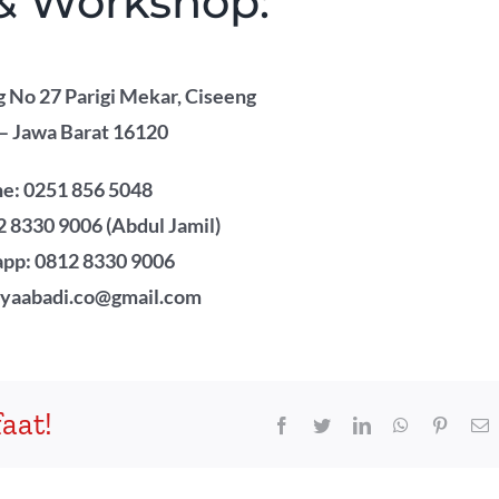
 & Workshop:
g No 27 Parigi Mekar, Ciseeng
– Jawa Barat 16120
e: 0251 856 5048
 8330 9006 (Abdul Jamil)
pp: 0812 8330 9006
lyaabadi.co@gmail.com
aat!
Facebook
Twitter
LinkedIn
WhatsApp
Pintere
E