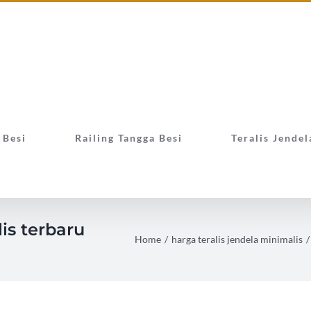
 Besi
Railing Tangga Besi
Teralis Jendel
is terbaru
Home
/
harga teralis jendela minimalis
/