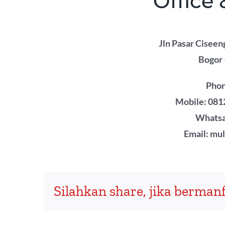
Office
Jln Pasar Ciseen
Bogor 
Phon
Mobile: 0812
Whatsa
Email: mu
Silahkan share, jika bermanf